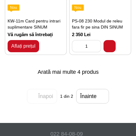
Nou
Nou
KW-11m Card pentru intrari
PS-08 230 Modul de releu
suplimentare SINUM
fara fir pe sina DIN SINUM
Vă rugăm să întrebați
2 350 Lei
Aflați prețul
Arată mai multe 4 produs
Înapoi
Înainte
1
din 2
022 84-08-09