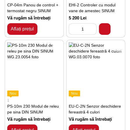
CP-04m Panou de control +
EHI-2 Controler cu modul
termostat negru SINUM
vane de amestec SINUM
Vă rugăm să întrebați
5 200 Lei
Aflați prețul
Nou
Nou
1
PS-10m 230 Modul de releu
EU-C-2N Senzor deschidere
pe sina DIN SINUM
fereastră 4 culori
Vă rugăm să întrebați
Vă rugăm să întrebați