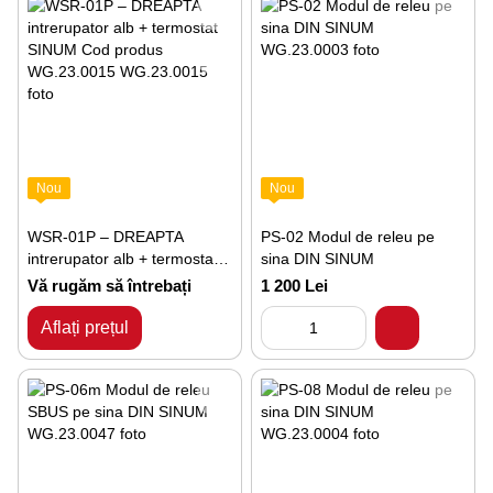
Nou
Nou
WSR-01P – DREAPTA
PS-02 Modul de releu pe
intrerupator alb + termostat
sina DIN SINUM
SINUM Cod produs
Vă rugăm să întrebați
1 200 Lei
WG.23.0015
Aflați prețul