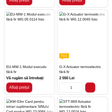
Aflați prețul
Aflați prețul
Nou
EU-MW-1 Modul executiv
G-X Actuator termoelectric
fără fir
fără fir
Vă rugăm să întrebați
2 550 Lei
Aflați prețul