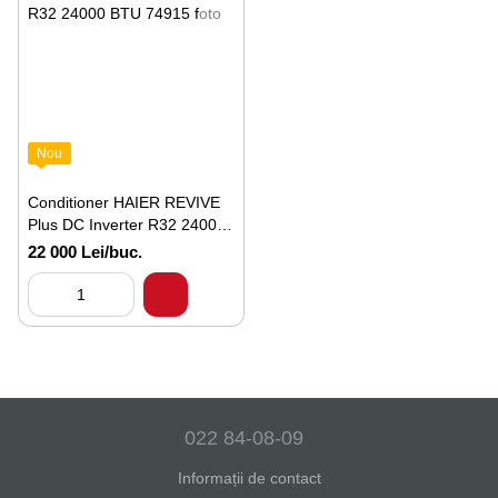
Nou
Conditioner HAIER REVIVE
Plus DC Inverter R32 24000
BTU
22 000 Lei/buc.
022 84-08-09
Informații de contact