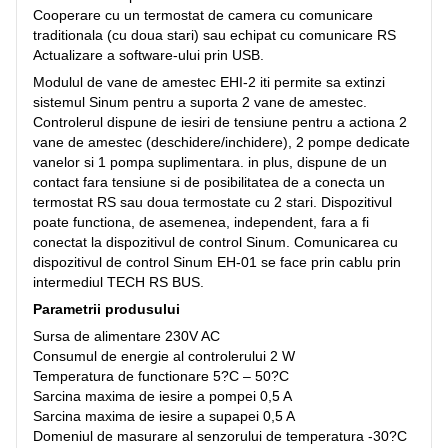
Cooperare cu un termostat de camera cu comunicare
traditionala (cu doua stari) sau echipat cu comunicare RS
Actualizare a software-ului prin USB.
Modulul de vane de amestec EHI-2 iti permite sa extinzi
sistemul Sinum pentru a suporta 2 vane de amestec.
Controlerul dispune de iesiri de tensiune pentru a actiona 2
vane de amestec (deschidere/inchidere), 2 pompe dedicate
vanelor si 1 pompa suplimentara. in plus, dispune de un
contact fara tensiune si de posibilitatea de a conecta un
termostat RS sau doua termostate cu 2 stari. Dispozitivul
poate functiona, de asemenea, independent, fara a fi
conectat la dispozitivul de control Sinum. Comunicarea cu
dispozitivul de control Sinum EH-01 se face prin cablu prin
intermediul TECH RS BUS.
Parametrii produsului
Sursa de alimentare 230V AC
Consumul de energie al controlerului 2 W
Temperatura de functionare 5?C – 50?C
Sarcina maxima de iesire a pompei 0,5 A
Sarcina maxima de iesire a supapei 0,5 A
Domeniul de masurare al senzorului de temperatura -30?C