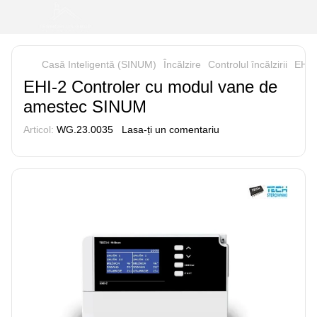
Casă Inteligentă (SINUM)
Încălzire
Controlul încălzirii
EHI-
EHI-2 Controler cu modul vane de
amestec SINUM
Articol:
WG.23.0035
Lasa-ți un comentariu