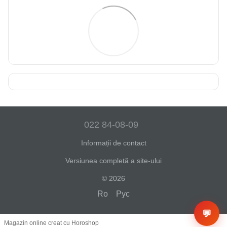
022 84-08-09
Informații de contact
Versiunea completă a site-ului
© 2026
Ro
Рус
💬
Magazin online creat cu Horoshop