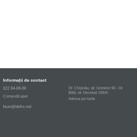
Informații de contact
022 84-08-09
Or. Chișinău, str. Uzinelor 90 - Or.
Bălți, str. Decebal 166/A
Comandă apel
Adresa pe harta
biuro@defro.md