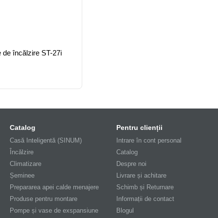
 de încălzire ST-27i
Catalog
Pentru clienții
Casă Inteligentă (SINUM)
Intrare în cont personal
Încălzire
Catalog
Climatizare
Despre noi
Șeminee
Livrare și achitare
Prepararea apei calde menajere
Schimb și Returnare
Produse pentru montare
Informații de contact
Pompe și vase de exspansiune
Blogul