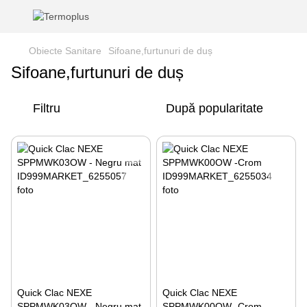
Obiecte Sanitare
Sifoane,furtunuri de duș
Sifoane,furtunuri de duș
Filtru
După popularitate
Quick Clac NEXE
Quick Clac NEXE
SPPMWK03OW - Negru mat
SPPMWK00OW -Crom