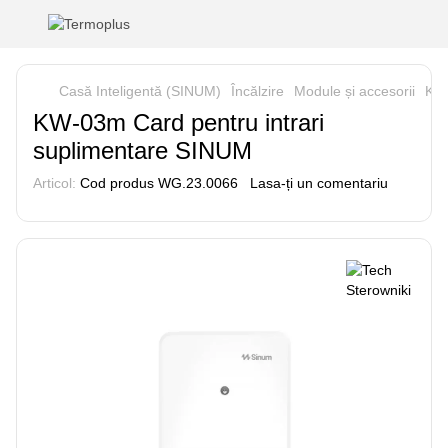
Casă Inteligentă (SINUM)
Încălzire
Module și accesorii
KW-
KW-03m Card pentru intrari
suplimentare SINUM
Articol:
Cod produs WG.23.0066
Lasa-ți un comentariu