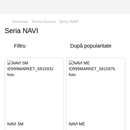
Șeminee
Termo-focare
Seria NAVI
Seria NAVI
Filtru
După popularitate
NAVI SM
NAVI ME