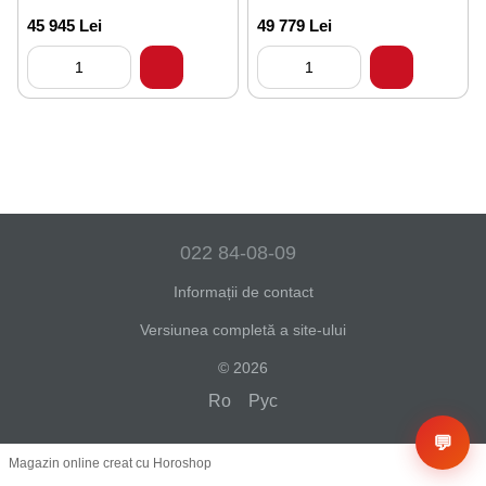
45 945 Lei
49 779 Lei
022 84-08-09
Informații de contact
Versiunea completă a site-ului
© 2026
Ro
Рус
💬
Magazin online creat cu Horoshop