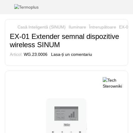
Casă Inteligentă (SINUM)
Iluminare
Întrerupătoare
EX-01 
EX-01 Extender semnal dispozitive
wireless SINUM
Articol:
WG.23.0006
Lasa-ți un comentariu