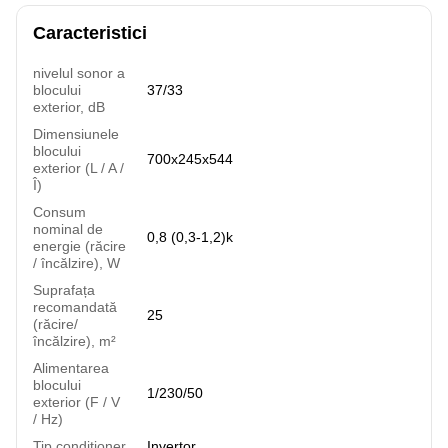
Caracteristici
nivelul sonor a
blocului
37/33
exterior, dB
Dimensiunele
blocului
700x245x544
exterior (L / A /
Î)
Consum
nominal de
0,8 (0,3-1,2)k
energie (răcire
/ încălzire), W
Suprafața
recomandată
25
(răcire/
încălzire), m²
Alimentarea
blocului
1/230/50
exterior (F / V
/ Hz)
Tip condiționer
Invertor