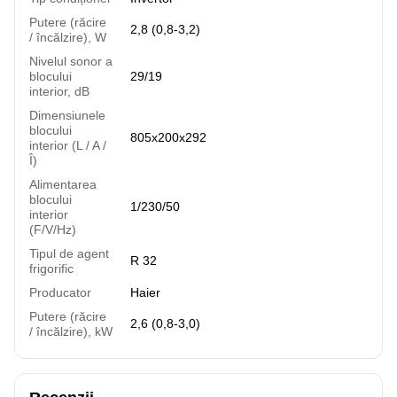
Putere (răcire
2,8 (0,8-3,2)
/ încălzire), W
Nivelul sonor a
blocului
29/19
interior, dB
Dimensiunele
blocului
805x200x292
interior (L / A /
Î)
Alimentarea
blocului
1/230/50
interior
(F/V/Hz)
Tipul de agent
R 32
frigorific
Producator
Haier
Putere (răcire
2,6 (0,8-3,0)
/ încălzire), kW