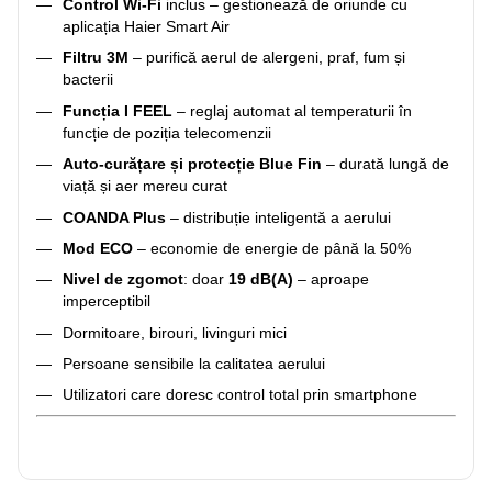
Control Wi-Fi
inclus – gestionează de oriunde cu
aplicația Haier Smart Air
Filtru 3M
– purifică aerul de alergeni, praf, fum și
bacterii
Funcția I FEEL
– reglaj automat al temperaturii în
funcție de poziția telecomenzii
Auto-curățare și protecție Blue Fin
– durată lungă de
viață și aer mereu curat
COANDA Plus
– distribuție inteligentă a aerului
Mod ECO
– economie de energie de până la 50%
Nivel de zgomot
: doar
19 dB(A)
– aproape
imperceptibil
Dormitoare, birouri, livinguri mici
Persoane sensibile la calitatea aerului
Utilizatori care doresc control total prin smartphone