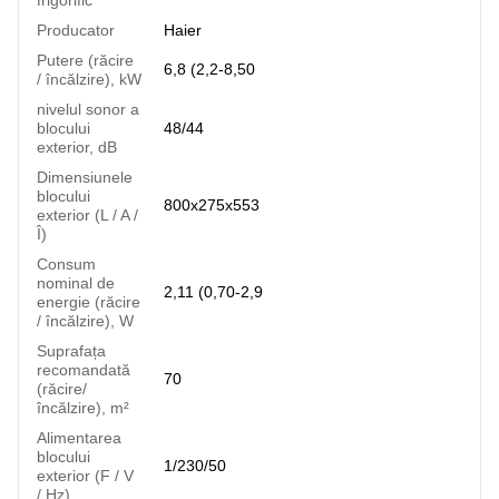
Producator
Haier
Putere (răcire
6,8 (2,2-8,50
/ încălzire), kW
nivelul sonor a
blocului
48/44
exterior, dB
Dimensiunele
blocului
800x275x553
exterior (L / A /
Î)
Consum
nominal de
2,11 (0,70-2,9
energie (răcire
/ încălzire), W
Suprafața
recomandată
70
(răcire/
încălzire), m²
Alimentarea
blocului
1/230/50
exterior (F / V
/ Hz)