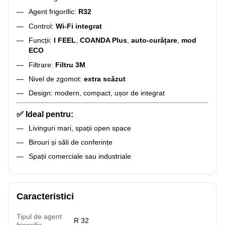
Agent frigorific:
R32
Control:
Wi-Fi integrat
Funcții:
I FEEL
,
COANDA Plus
,
auto-curățare
,
mod
ECO
Filtrare:
Filtru 3M
Nivel de zgomot:
extra scăzut
Design: modern, compact, ușor de integrat
✅
Ideal pentru:
Livinguri mari, spații open space
Birouri și săli de conferințe
Spații comerciale sau industriale
Caracteristici
Tipul de agent
R 32
frigorific