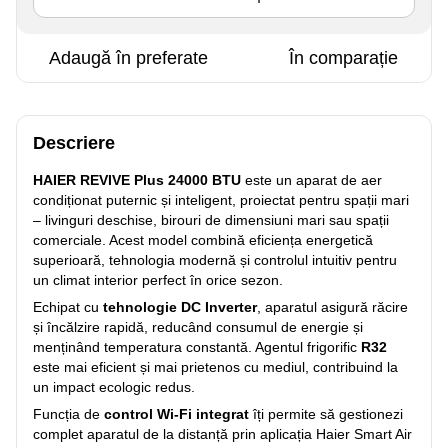
Adaugă în preferate
În comparație
Descriere
HAIER REVIVE Plus 24000 BTU
este un aparat de aer
condiționat puternic și inteligent, proiectat pentru spații mari
– livinguri deschise, birouri de dimensiuni mari sau spații
comerciale. Acest model combină eficiența energetică
superioară, tehnologia modernă și controlul intuitiv pentru
un climat interior perfect în orice sezon.
Echipat cu
tehnologie DC Inverter
, aparatul asigură răcire
și încălzire rapidă, reducând consumul de energie și
menținând temperatura constantă. Agentul frigorific
R32
este mai eficient și mai prietenos cu mediul, contribuind la
un impact ecologic redus.
Funcția de
control Wi-Fi integrat
îți permite să gestionezi
complet aparatul de la distanță prin aplicația Haier Smart Air