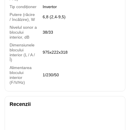
Tip condiționer
Invertor
Putere (răcire
6,8 (2,4-9,5)
/ încălzire), W
Nivelul sonor a
blocului
38/33
interior, dB
Dimensiunele
blocului
975x222x318
interior (L / A /
Î)
Alimentarea
blocului
1/230/50
interior
(F/V/Hz)
Recenzii