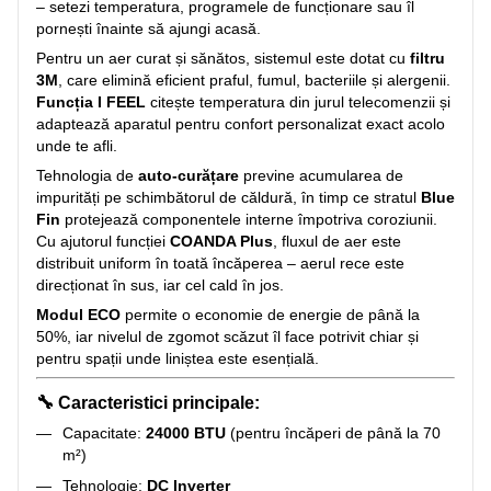
– setezi temperatura, programele de funcționare sau îl
pornești înainte să ajungi acasă.
Pentru un aer curat și sănătos, sistemul este dotat cu
filtru
3M
, care elimină eficient praful, fumul, bacteriile și alergenii.
Funcția I FEEL
citește temperatura din jurul telecomenzii și
adaptează aparatul pentru confort personalizat exact acolo
unde te afli.
Tehnologia de
auto-curățare
previne acumularea de
impurități pe schimbătorul de căldură, în timp ce stratul
Blue
Fin
protejează componentele interne împotriva coroziunii.
Cu ajutorul funcției
COANDA Plus
, fluxul de aer este
distribuit uniform în toată încăperea – aerul rece este
direcționat în sus, iar cel cald în jos.
Modul ECO
permite o economie de energie de până la
50%, iar nivelul de zgomot scăzut îl face potrivit chiar și
pentru spații unde liniștea este esențială.
🔧
Caracteristici principale:
Capacitate:
24000 BTU
(pentru încăperi de până la 70
m²)
Tehnologie:
DC Inverter