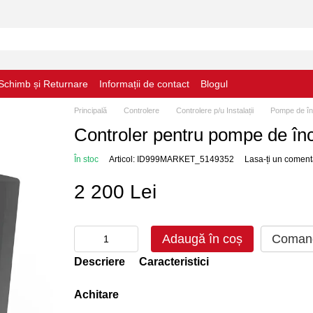
Schimb și Returnare
Informații de contact
Blogul
Principală
Controlere
Controlere p/u Instalații
Pompe de în
Controler pentru pompe de înc
În stoc
Articol: ID999MARKET_5149352
Lasa-ți un coment
2 200 Lei
Adaugă în coș
Comand
Descriere
Caracteristici
Achitare