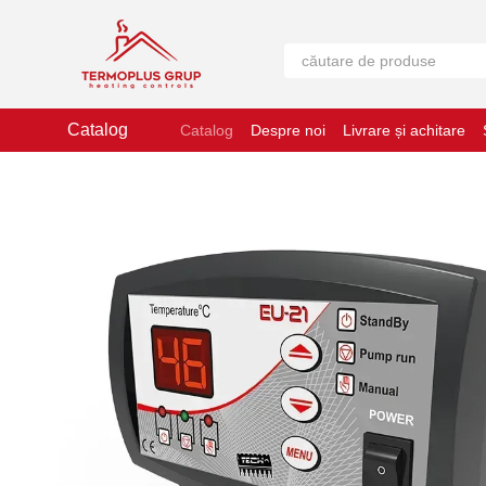
Mergi la conținutul principal
Catalog
Catalog
Despre noi
Livrare și achitare