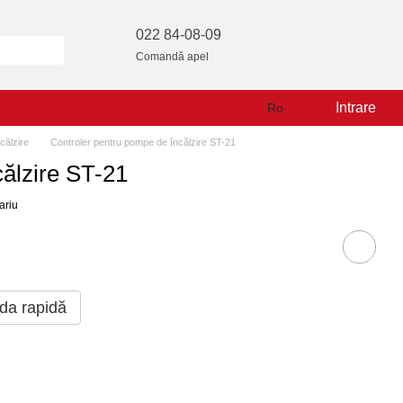
022 84-08-09
Comandă apel
Intrare
Ro
călzire
Controler pentru pompe de încălzire ST-21
ălzire ST-21
ariu
a rapidă