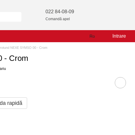
022 84-08-09
Comandă apel
Intrare
Ro
n rotund NEXE SYMSO 00 - Crom
0 - Crom
ariu
a rapidă