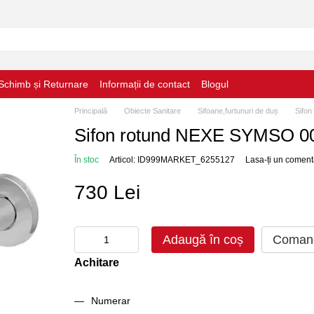
Schimb și Returnare
Informații de contact
Blogul
Principală
Obiecte Sanitare
Sifoane,furtunuri de duș
Sifo
Sifon rotund NEXE SYMSO 0
În stoc
Articol: ID999MARKET_6255127
Lasa-ți un coment
730 Lei
Adaugă în coș
Comand
Achitare
Numerar