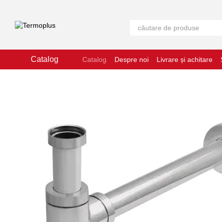
Mergi la conținutul principal
Catalog
Catalog
Despre noi
Livrare și achitare