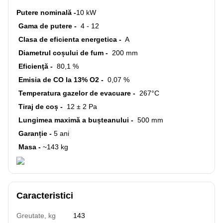
Putere nominală -
10 kW
Gama de putere -
4 - 12
Clasa de eficienta energetica -
A
Diametrul coșului de fum -
200 mm
Eficienţă -
80,1 %
Emisia de CO la 13% O2 -
0,07 %
Temperatura gazelor de evacuare -
267°С
Tiraj de coș -
12 ± 2 Pa
Lungimea maximă a bușteanului -
500 mm
Garanție -
5 ani
Masa -
~143 kg
Caracteristici
Greutate, kg
143