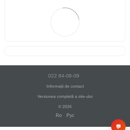
022 84-08-09
Informații de contact
Versiunea completă a site-ului
© 2026
Ro
Рус
💬