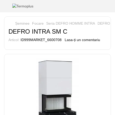
Șeminee
Focare
Seria DEFRO HOMME INTRA
DEFRO IN
DEFRO INTRA SM C
Articol:
ID999MARKET_6600708
Lasa-ți un comentariu