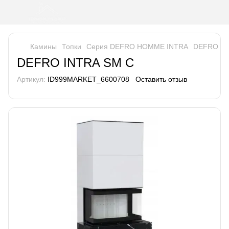
Камины
Топки
Серия DEFRO HOMME INTRA
DEFRO IN
DEFRO INTRA SM C
Артикул:
ID999MARKET_6600708
Оставить отзыв