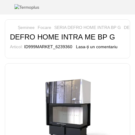
Șeminee
Focare
SERIA DEFRO HOME INTRA BP G
DEFR
DEFRO HOME INTRA ME BP G
Articol:
ID999MARKET_6239360
Lasa-ți un comentariu