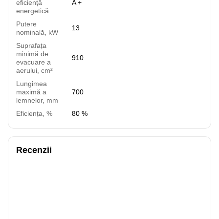
eficiență
A +
energetică
Putere
13
nominală, kW
Suprafața
minimă de
910
evacuare a
aerului, cm²
Lungimea
maximă a
700
lemnelor, mm
Eficiența, %
80 %
Recenzii