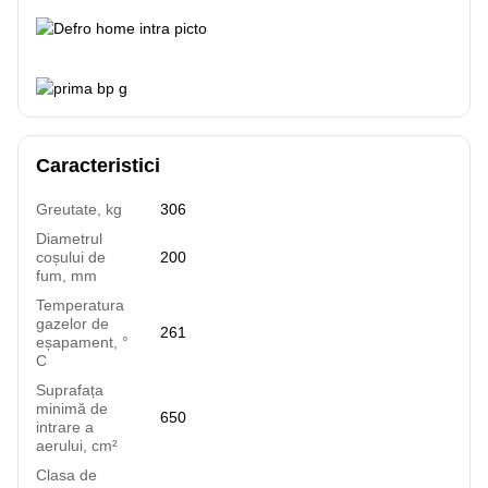
Caracteristici
Greutate, kg
306
Diametrul
coșului de
200
fum, mm
Temperatura
gazelor de
261
eșapament, °
C
Suprafața
minimă de
650
intrare a
aerului, cm²
Clasa de