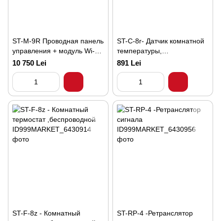
ST-M-9R Проводная панель
ST-C-8r- Датчик комнатной
управления + модуль Wi-Fi
температуры,
(встроенный монтируемый)
беспроводной
10 750 Lei
891 Lei
ST-F-8z - Комнатный
ST-RP-4 -Ретранслятор