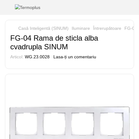
Casă Inteligentă (SINUM)
Iluminare
Întrerupătoare
FG-04 
FG-04 Rama de sticla alba
cvadrupla SINUM
Articol:
WG.23.0028
Lasa-ți un comentariu