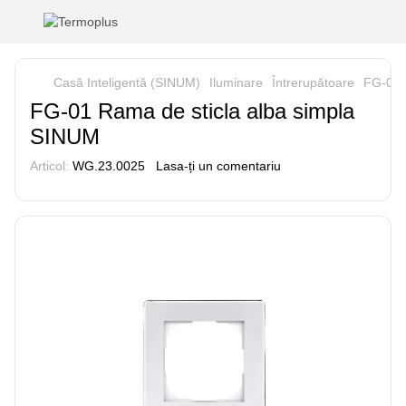
Casă Inteligentă (SINUM)
Iluminare
Întrerupătoare
FG-01 
FG-01 Rama de sticla alba simpla
SINUM
Articol:
WG.23.0025
Lasa-ți un comentariu