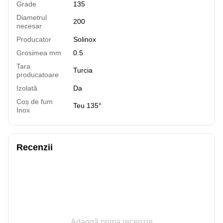
Grade
135
Diametrul
200
necesar
Producator
Solinox
Grosimea mm
0.5
Tara
Turcia
producatoare
Izolată
Da
Coș de fum
Teu 135°
Inox
Recenzii
Adaogă prima recenzie