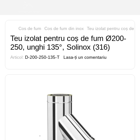
Cos de fum
Cos de fum din inox
Teu izolat pentru coș de f
Teu izolat pentru coș de fum Ø200-
250, unghi 135°, Solinox (316)
Articol:
D-200-250-135-T
Lasa-ți un comentariu