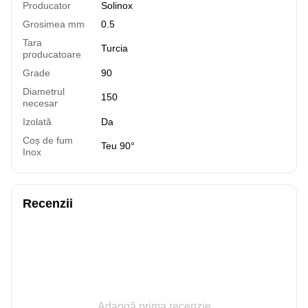
Producator
Solinox
Grosimea mm
0.5
Tara
Turcia
producatoare
Grade
90
Diametrul
150
necesar
Izolată
Da
Coș de fum
Teu 90°
Inox
Recenzii
Adaogă prima recenzie