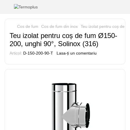
Cos de fum
Cos de fum din inox
Teu izolat pentru coș de f
Teu izolat pentru coș de fum Ø150-
200, unghi 90°, Solinox (316)
Articol:
D-150-200-90-T
Lasa-ți un comentariu