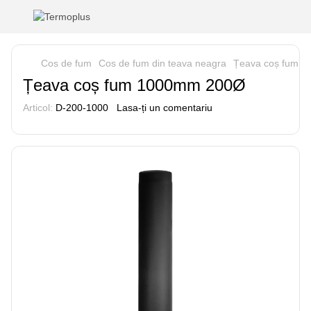
Cos de fum
Cos de fum din teava neagra
Țeava coș fum 
Țeava coș fum 1000mm 200Ø
Articol:
D-200-1000
Lasa-ți un comentariu