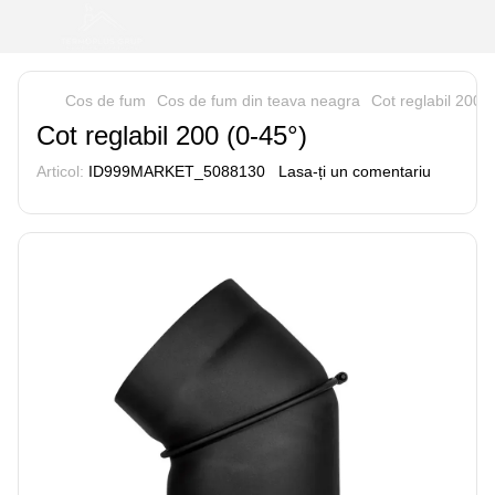
Cos de fum
Cos de fum din teava neagra
Cot reglabil 200 (
Cot reglabil 200 (0-45°)
Articol:
ID999MARKET_5088130
Lasa-ți un comentariu