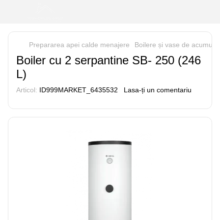
Prepararea apei calde menajere
Boilere și vase de acumula
Boiler cu 2 serpantine SB- 250 (246
L)
Articol:
ID999MARKET_6435532
Lasa-ți un comentariu