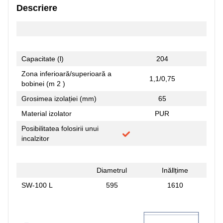
Descriere
Capacitate (l)
204
Zona inferioară/superioară a
1,1/0,75
bobinei (m 2 )
Grosimea izolației (mm)
65
Material izolator
PUR
Posibilitatea folosirii unui
incalzitor
Diametrul
Inăllțime
SW-100 L
595
1610