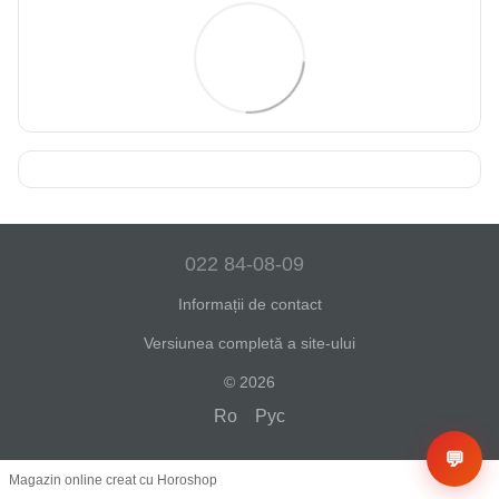
022 84-08-09
Informații de contact
Versiunea completă a site-ului
© 2026
Ro
Рус
💬
Magazin online creat cu Horoshop