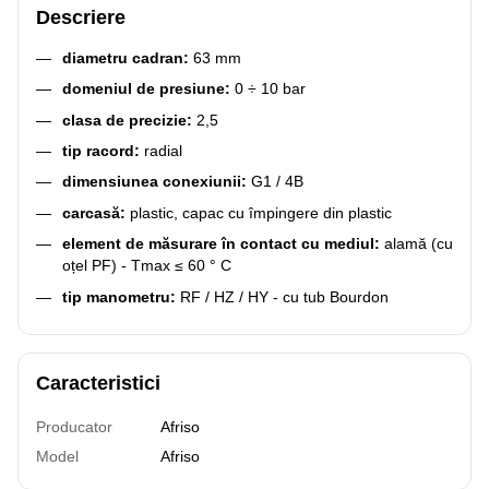
Descriere
diametru cadran:
63 mm
domeniul de presiune:
0 ÷ 10 bar
clasa de precizie:
2,5
tip racord:
radial
dimensiunea conexiunii:
G1 / 4B
carcasă:
plastic, capac cu împingere din plastic
element de măsurare în contact cu mediul:
alamă (cu
oțel PF) - Tmax ≤ 60 ° C
tip manometru:
RF / HZ / HY - cu tub Bourdon
Caracteristici
Producator
Afriso
Model
Afriso