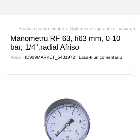
Produse pentru montare
Sisteme de siguranta si masurare
Manometru RF 63, fi63 mm, 0-10
bar, 1/4",radial Afriso
Articol:
ID999MARKET_6431972
Lasa-ți un comentariu