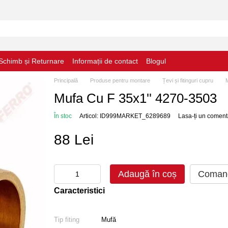
Schimb și Returnare
Informații de contact
Blogul
Principală
Produse pentru montare
Țevi și fitinguri cupru
M
Mufa Cu F 35x1'' 4270-3503
În stoc
Articol: ID999MARKET_6289689
Lasa-ți un coment
88 Lei
Adaugă în coș
Comand
Caracteristici
Tip fiting
Mufă