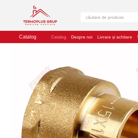
Mergi la conținutul principal
Catalog
Catalog
Despre noi
Livrare și achitare