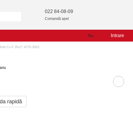
022 84-08-09
Comandă apel
Intrare
Ro
ufa Cu F 35x1'' 4270-3503
ariu
a rapidă