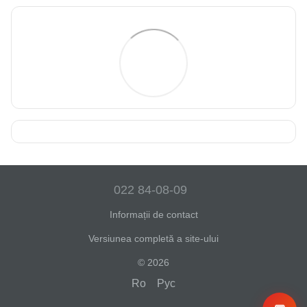
022 84-08-09
Informații de contact
Versiunea completă a site-ului
© 2026
Ro
Рус