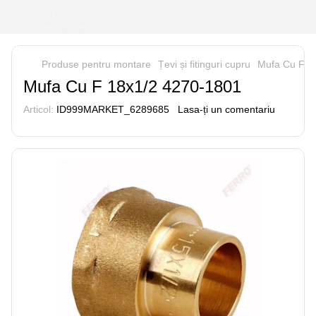
Produse pentru montare
Țevi și fitinguri cupru
Mufa Cu F 1
Mufa Cu F 18x1/2 4270-1801
Articol:
ID999MARKET_6289685
Lasa-ți un comentariu