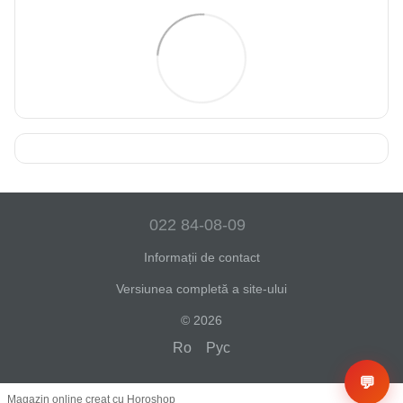
022 84-08-09
Informații de contact
Versiunea completă a site-ului
© 2026
Ro
Рус
💬
Magazin online creat cu Horoshop