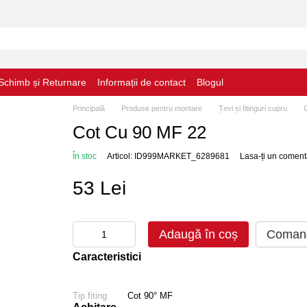
Schimb și Returnare
Informații de contact
Blogul
Principală
Produse pentru montare
Țevi și fitinguri cupru
Cot Cu 90 MF 22
În stoc
Articol: ID999MARKET_6289681
Lasa-ți un coment
53 Lei
Adaugă în coș
Comand
Caracteristici
Tip fiting
Cot 90° MF