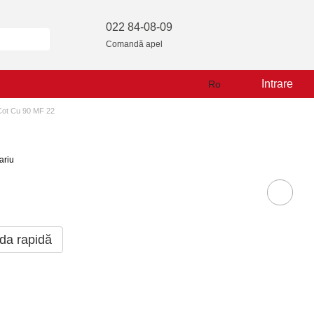
022 84-08-09
Comandă apel
Intrare
Ro
Cot Cu 90 MF 22
ariu
a rapidă