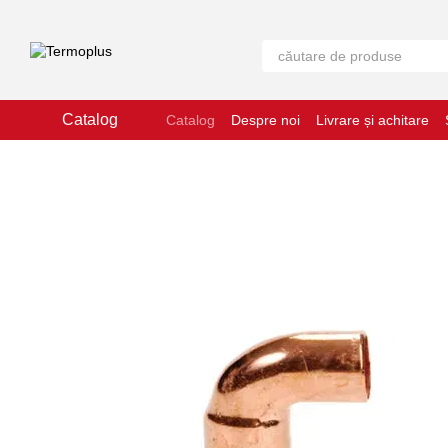
Mergi la conținutul principal
Catalog
Catalog
Despre noi
Livrare și achitare