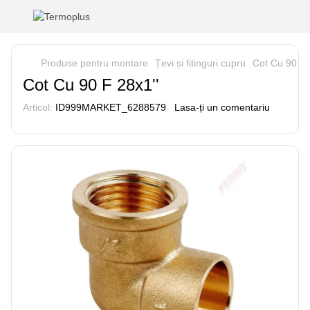
Produse pentru montare
Țevi și fitinguri cupru
Cot Cu 90 F 
Cot Cu 90 F 28x1''
Articol:
ID999MARKET_6288579
Lasa-ți un comentariu