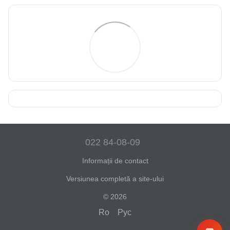
022 84-08-09
Informații de contact
Versiunea completă a site-ului
© 2026
Ro
Рус