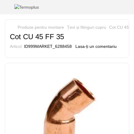
Produse pentru montare
Țevi și fitinguri cupru
Cot CU 45 F
Cot CU 45 FF 35
Articol:
ID999MARKET_6288458
Lasa-ți un comentariu