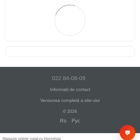
022 84-08-09
Informații de contact
Versiunea completă a site-ului
© 2026
Ro
Рус
💬
Magazin online creat cu Horoshop