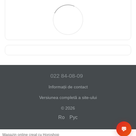
022 84-08-09
Informații de contact
Versiunea completă a site-ului
© 2026
Ro
Рус
💬
Magazin online creat cu Horoshop