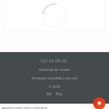
022 84-08-09
Informații de contact
Versiunea completă a site-ului
© 2026
Ro
Рус
💬
Magazin online creat cu Horoshop