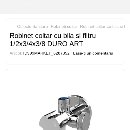
Obiecte Sanitare
Robineti colțar
Robinet coltar cu bila si f
Robinet coltar cu bila si filtru
1/2x3/4x3/8 DURO ART
Articol:
ID999MARKET_6287352
Lasa-ți un comentariu