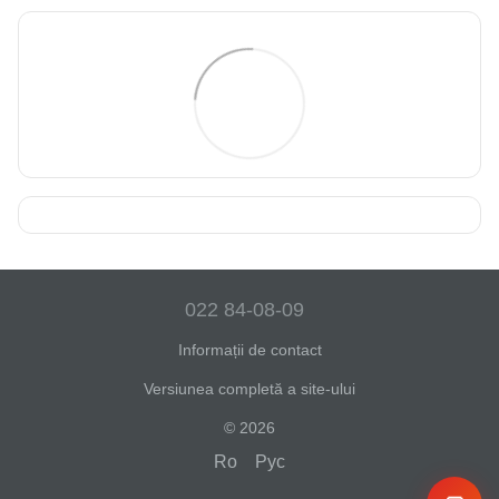
022 84-08-09
Informații de contact
Versiunea completă a site-ului
© 2026
Ro
Рус