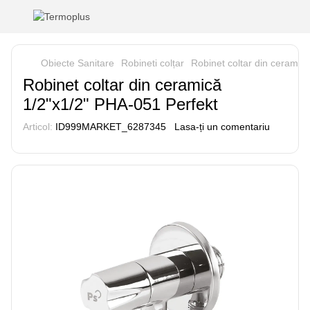
Obiecte Sanitare
Robineti colțar
Robinet coltar din ceramic
Robinet coltar din ceramică
1/2"x1/2" PHA-051 Perfekt
Articol:
ID999MARKET_6287345
Lasa-ți un comentariu