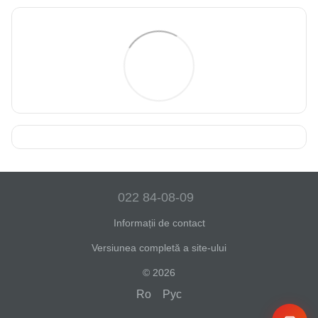
022 84-08-09
Informații de contact
Versiunea completă a site-ului
© 2026
Ro
Рус