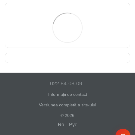
022 84-08-09
Informații de contact
Versiunea completă a site-ului
© 2026
Ro
Рус