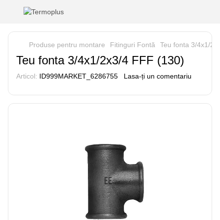
Produse pentru montare
Fitinguri Fontă
Teu fonta 3/4x1/2x
Teu fonta 3/4x1/2x3/4 FFF (130)
Articol:
ID999MARKET_6286755
Lasa-ți un comentariu