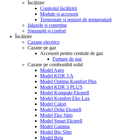
Încălzire
Controlul încălzirii
Module și accesorii
Termostate și senzori de temperatură
Jaluzele și copertine
Siguranță și confort
Încălzire
Cazane electrice
Cazane pe gaz
Accesorii pentru centrale de gaz
Furtune de gaz
Cazane pe combustibil solid
Model Agro
Model KDR 3 A
Model Optima Komfort Plus
Model KDR 3 PLUS
Model Kompakt Ekopell
Model Komfort Eko Lux
Model Calori
Model Delta Ekopell
Model Eko Slim
Model Smart Ekopell
Model Gamma
Model Bio Slim
Model Beta