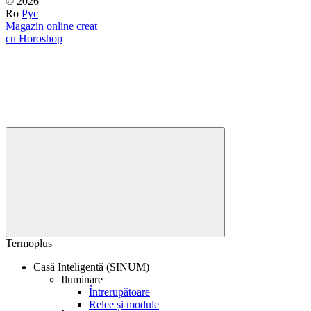
© 2026
Ro
Рус
Magazin online creat
cu Horoshop
Termoplus
Casă Inteligentă (SINUM)
Iluminare
Întrerupătoare
Relee și module