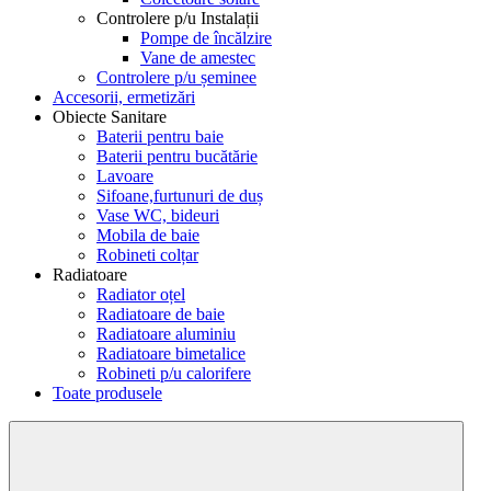
Controlere p/u Instalații
Pompe de încălzire
Vane de amestec
Controlere p/u șeminee
Accesorii, ermetizări
Obiecte Sanitare
Baterii pentru baie
Baterii pentru bucătărie
Lavoare
Sifoane,furtunuri de duș
Vase WC, bideuri
Mobila de baie
Robineti colțar
Radiatoare
Radiator oțel
Radiatoare de baie
Radiatoare aluminiu
Radiatoare bimetalice
Robineti p/u calorifere
Toate produsele