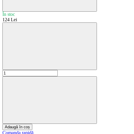
În stoc
124 Lei
Adaugă în coș
Comanda rapidă