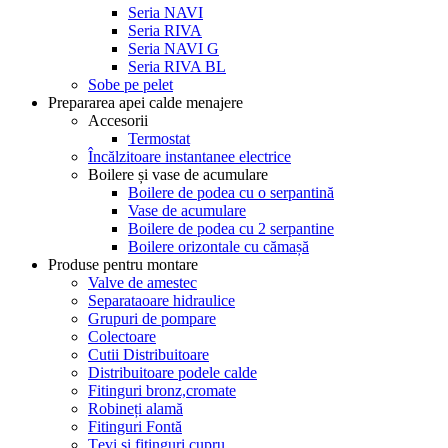
Seria NAVI
Seria RIVA
Seria NAVI G
Seria RIVA BL
Sobe pe pelet
Prepararea apei calde menajere
Accesorii
Termostat
Încălzitoare instantanee electrice
Boilere și vase de acumulare
Boilere de podea cu o serpantină
Vase de acumulare
Boilere de podea cu 2 serpantine
Boilere orizontale cu cămașă
Produse pentru montare
Valve de amestec
Separataoare hidraulice
Grupuri de pompare
Colectoare
Cutii Distribuitoare
Distribuitoare podele calde
Fitinguri bronz,cromate
Robineți alamă
Fitinguri Fontă
Țevi și fitinguri cupru