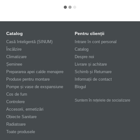
Catalog
Pentru clienții
Casă Inteligentă (SINUM)
Intrare în cont personal
Încălzire
Catalog
Climatizare
Despre noi
Șeminee
Livrare și achitare
Prepararea apei calde menajere
Schimb și Returnare
Produse pentru montare
Informații de contact
Pompe și vase de exspansiune
Blogul
Cos de fum
Suntem în rețelele de socializare
Controlere
Accesorii, ermetizări
Obiecte Sanitare
Radiatoare
Toate produsele