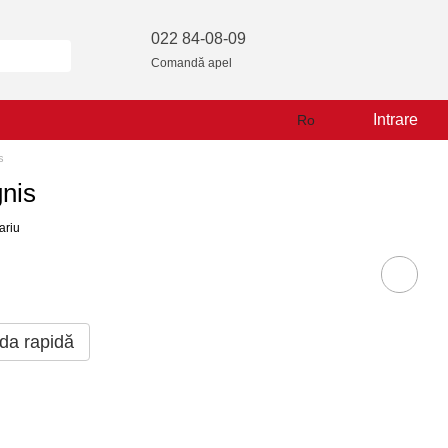
022 84-08-09
Comandă apel
Intrare
Ro
s
nis
ariu
a rapidă