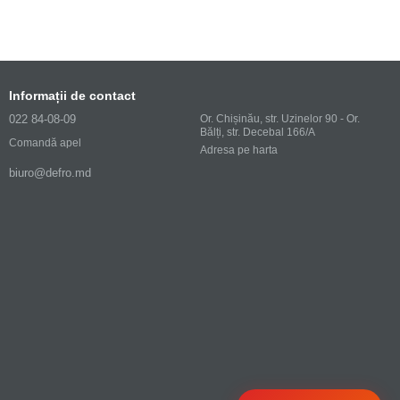
Informații de contact
022 84-08-09
Or. Chișinău, str. Uzinelor 90 - Or.
Bălți, str. Decebal 166/A
Comandă apel
Adresa pe harta
biuro@defro.md