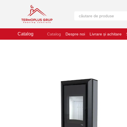
Mergi la conținutul principal
Catalog
Catalog
Despre noi
Livrare și achitare