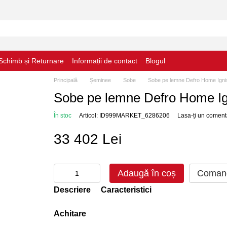
Schimb și Returnare
Informații de contact
Blogul
Principală
Șeminee
Sobe
Sobe pe lemne Defro Home Igni
Sobe pe lemne Defro Home Ig
În stoc
Articol: ID999MARKET_6286206
Lasa-ți un coment
33 402 Lei
Adaugă în coș
Comand
Descriere
Caracteristici
Achitare