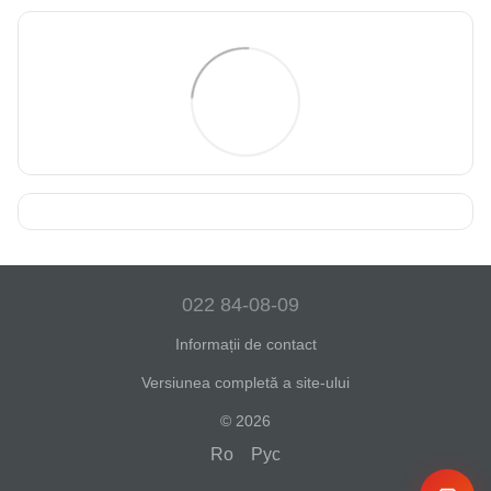
022 84-08-09
Informații de contact
Versiunea completă a site-ului
© 2026
Ro
Рус