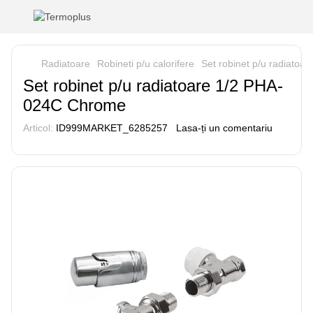
Radiatoare
Robineti p/u calorifere
Set robinet p/u radiato
Set robinet p/u radiatoare 1/2 PHA-
024C Chrome
Articol:
ID999MARKET_6285257
Lasa-ți un comentariu