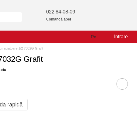
022 84-08-09
Comandă apel
Intrare
Ro
/u radiatoare 1/2 7032G Grafit
 7032G Grafit
ariu
a rapidă