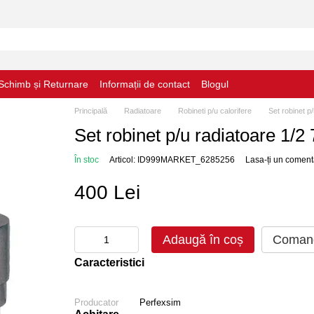
Schimb și Returnare
Informații de contact
Blogul
Principală
Radiatoare
Robineti p/u calorifere
Set robinet p
Set robinet p/u radiatoare 1/2
În stoc
Articol: ID999MARKET_6285256
Lasa-ți un coment
400 Lei
Adaugă în coș
Comand
Caracteristici
Producator
Perfexsim