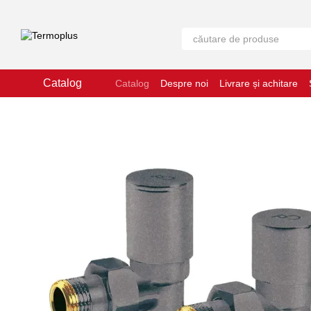
Mergi la conținutul principal
Catalog
Catalog
Despre noi
Livrare și achitare