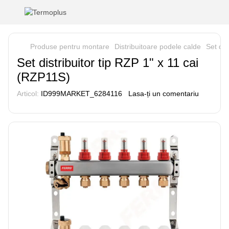
Produse pentru montare
Distribuitoare podele calde
Set dis
Set distribuitor tip RZP 1" x 11 cai
(RZP11S)
Articol:
ID999MARKET_6284116
Lasa-ți un comentariu