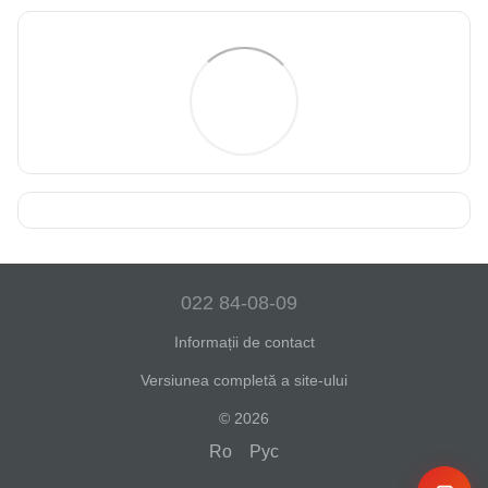
022 84-08-09
Informații de contact
Versiunea completă a site-ului
© 2026
Ro
Рус