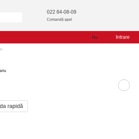
022 84-08-09
Comandă apel
Intrare
Ro
iu
ariu
a rapidă