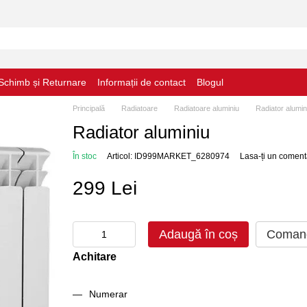
Schimb și Returnare
Informații de contact
Blogul
Principală
Radiatoare
Radiatoare aluminiu
Radiator alumin
Radiator aluminiu
În stoc
Articol: ID999MARKET_6280974
Lasa-ți un coment
299 Lei
Adaugă în coș
Comand
Achitare
Numerar