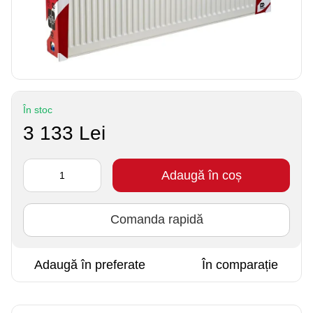
În stoc
3 133 Lei
Adaugă în coș
Comanda rapidă
Adaugă în preferate
În comparație