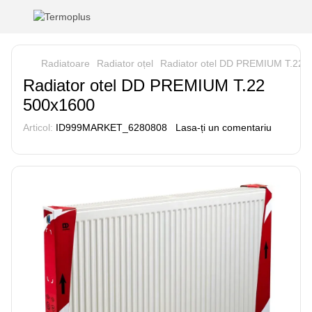
Radiatoare
Radiator oțel
Radiator otel DD PREMIUM T.22 
Radiator otel DD PREMIUM T.22
500x1600
Articol:
ID999MARKET_6280808
Lasa-ți un comentariu