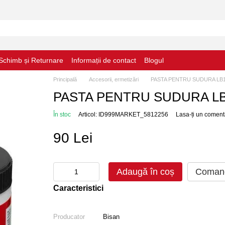
Schimb și Returnare
Informații de contact
Blogul
Principală
Accesorii, ermetizări
PASTA PENTRU SUDURA LB1 
PASTA PENTRU SUDURA LB1
În stoc
Articol: ID999MARKET_5812256
Lasa-ți un coment
90 Lei
Adaugă în coș
Comand
Caracteristici
Producator
Bisan