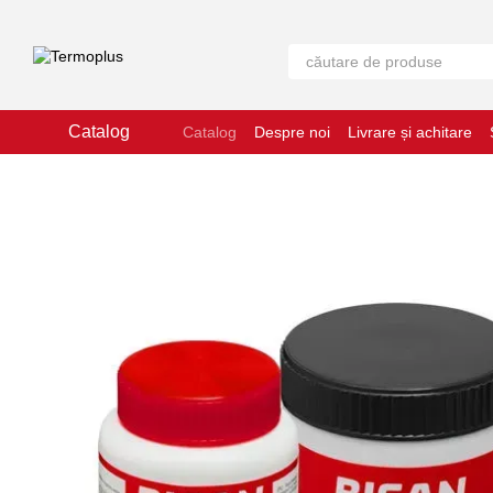
Mergi la conținutul principal
Catalog
Catalog
Despre noi
Livrare și achitare