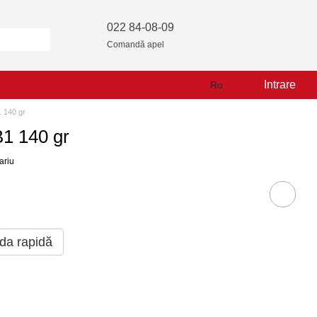
022 84-08-09
Comandă apel
Intrare
Ro
140 gr
 140 gr
ariu
a rapidă