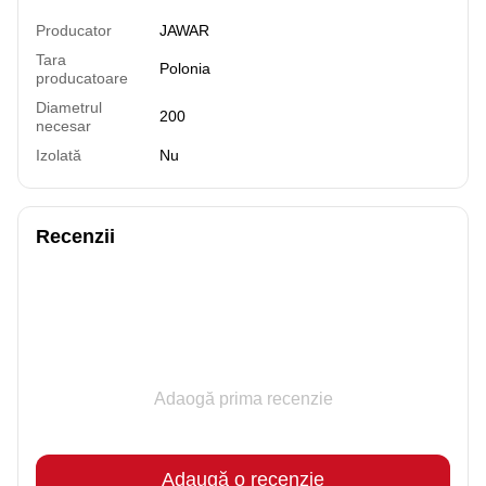
Producator
JAWAR
Tara
Polonia
producatoare
Diametrul
200
necesar
Izolată
Nu
Recenzii
Adaogă prima recenzie
Adaugă o recenzie