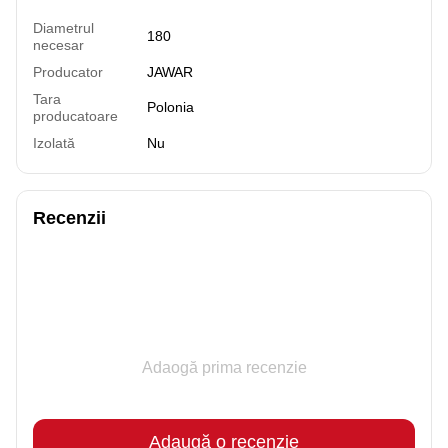
Diametrul
180
necesar
Producator
JAWAR
Tara
Polonia
producatoare
Izolată
Nu
Recenzii
Adaogă prima recenzie
Adaugă o recenzie