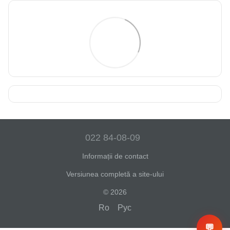
022 84-08-09
Informații de contact
Versiunea completă a site-ului
© 2026
Ro
Рус
💬