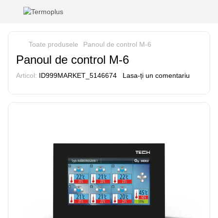
Toate produsele
Panoul de control M-6
Panoul de control M-6
Articol:
ID999MARKET_5146674
Lasa-ți un comentariu