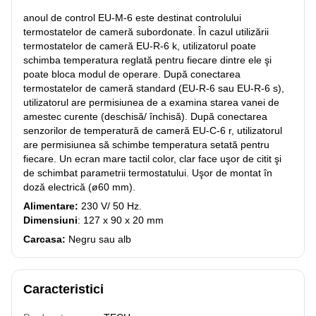
anoul de control EU-M-6 este destinat controlului
termostatelor de cameră subordonate. În cazul utilizării
termostatelor de cameră EU-R-6 k, utilizatorul poate
schimba temperatura reglată pentru fiecare dintre ele şi
poate bloca modul de operare. După conectarea
termostatelor de cameră standard (EU-R-6 sau EU-R-6 s),
utilizatorul are permisiunea de a examina starea vanei de
amestec curente (deschisă/ închisă). După conectarea
senzorilor de temperatură de cameră EU-C-6 r, utilizatorul
are permisiunea să schimbe temperatura setată pentru
fiecare. Un ecran mare tactil color, clar face uşor de citit şi
de schimbat parametrii termostatului. Uşor de montat în
doză electrică (ø60 mm).
Alimentare:
230 V/ 50 Hz.
Dimensiuni
: 127 x 90 x 20 mm
Carcasa:
Negru sau alb
Caracteristici