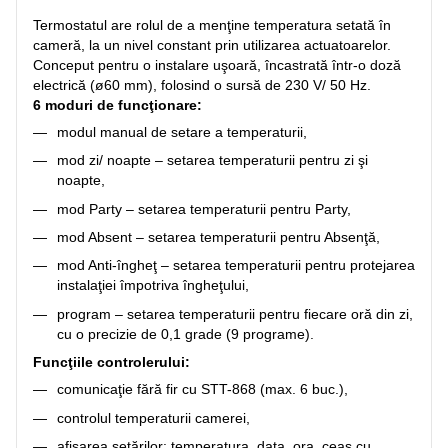
Termostatul are rolul de a menţine temperatura setată în
cameră, la un nivel constant prin utilizarea actuatoarelor.
Conceput pentru o instalare uşoară, încastrată într-o doză
electrică (ø60 mm), folosind o sursă de 230 V/ 50 Hz.
6 moduri de funcţionare:
modul manual de setare a temperaturii,
mod zi/ noapte – setarea temperaturii pentru zi şi
noapte,
mod Party – setarea temperaturii pentru Party,
mod Absent – setarea temperaturii pentru Absenţă,
mod Anti-îngheţ – setarea temperaturii pentru protejarea
instalaţiei împotriva îngheţului,
program – setarea temperaturii pentru fiecare oră din zi,
cu o precizie de 0,1 grade (9 programe).
Funcţiile controlerului:
comunicaţie fără fir cu STT-868 (max. 6 buc.),
controlul temperaturii camerei,
afişarea setărilor: temperatura, data, ora, ceas cu