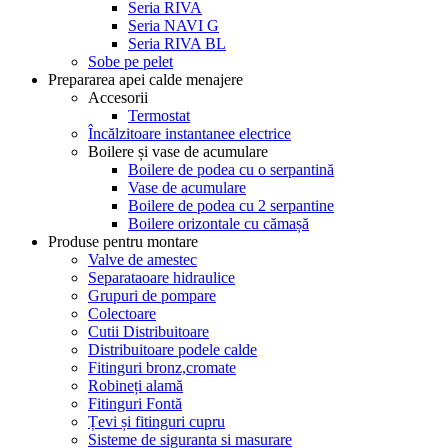
Seria RIVA
Seria NAVI G
Seria RIVA BL
Sobe pe pelet
Prepararea apei calde menajere
Accesorii
Termostat
Încălzitoare instantanee electrice
Boilere și vase de acumulare
Boilere de podea cu o serpantină
Vase de acumulare
Boilere de podea cu 2 serpantine
Boilere orizontale cu cămașă
Produse pentru montare
Valve de amestec
Separataoare hidraulice
Grupuri de pompare
Colectoare
Cutii Distribuitoare
Distribuitoare podele calde
Fitinguri bronz,cromate
Robineți alamă
Fitinguri Fontă
Țevi și fitinguri cupru
Sisteme de siguranta si masurare