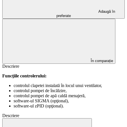
Adaugă în
preferate
În comparație
Descriere
Funcţiile controlerului:
controlul clapetei instalată în locul unui ventilator,
controlul pompei de încălzire,
controlul pompei de apă caldă menajeră,
software-ul SIGMA (opţional),
software-ul zPID (opţional).
Descriere