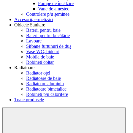
Pompe de încălzire
Vane de amestec
Controlere p/u șeminee
Accesorii, ermetizări
Obiecte Sanitare
Baterii pentru baie
Baterii pentru bucătărie
Lavoare
Sifoane,furtunuri de duș
Vase WC, bideuri
Mobila de baie
Robineti colțar
Radiatoare
Radiator oțel
Radiatoare de baie
Radiatoare aluminiu
Radiatoare bimetalice
Robineti p/u calorifere
Toate produsele