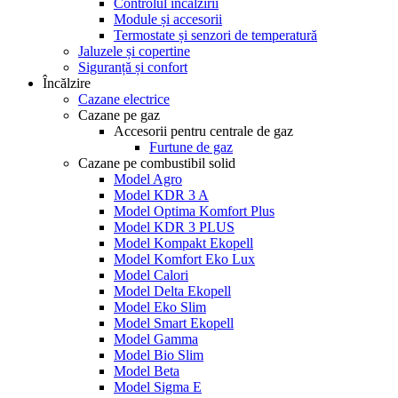
Controlul încălzirii
Module și accesorii
Termostate și senzori de temperatură
Jaluzele și copertine
Siguranță și confort
Încălzire
Cazane electrice
Cazane pe gaz
Accesorii pentru centrale de gaz
Furtune de gaz
Cazane pe combustibil solid
Model Agro
Model KDR 3 A
Model Optima Komfort Plus
Model KDR 3 PLUS
Model Kompakt Ekopell
Model Komfort Eko Lux
Model Calori
Model Delta Ekopell
Model Eko Slim
Model Smart Ekopell
Model Gamma
Model Bio Slim
Model Beta
Model Sigma E