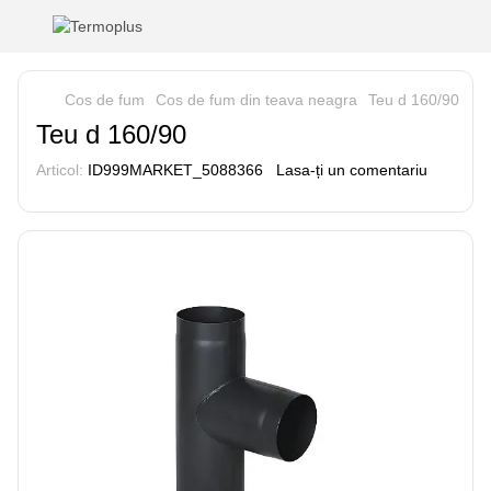
Cos de fum
Cos de fum din teava neagra
Teu d 160/90
Teu d 160/90
Articol:
ID999MARKET_5088366
Lasa-ți un comentariu