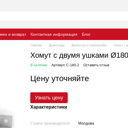
мен и возврат
Контактная информация
Блог
Главная
Дымоходы
Дымоход из нержавейки
Хомут с 
Хомут с двумя ушками Ø180 
В наличии
Артикул: C-180-2
Оставить отзыв
Цену уточняйте
Узнать цену
Характеристики
Страна производителя
Молдова